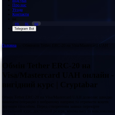
Відгуки
Про нас
Угода
Контакти
ua
en
ru
ua
Telegram Bot
Головна
→
Обміняти Tether ERC-20 на Visa/Mastercard UAH
Обмін Tether ERC-20 на
Visa/Mastercard UAH онлайн -
вигідний курс | Cryptabar
Обмін Tether ERC-20 на Visa/Mastercard UAH дозволяє швидко
виконати операцію у вибраному напрямі та отримати кошти
зручним способом. Перед створенням заявки перевірте
актуальний курс, доступний резерв, мінімальну та максимальну