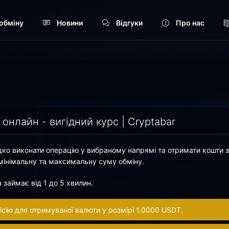
обміну
Новини
Відгуки
Про нас
онлайн - вигідний курс | Cryptabar
дко виконати операцію у вибраному напрямі та отримати кошти
 мінімальну та максимальну суму обміну.
займає від 1 до 5 хвилин.
ію для отримуваної валюти у розмірі 1.0000 USDT.